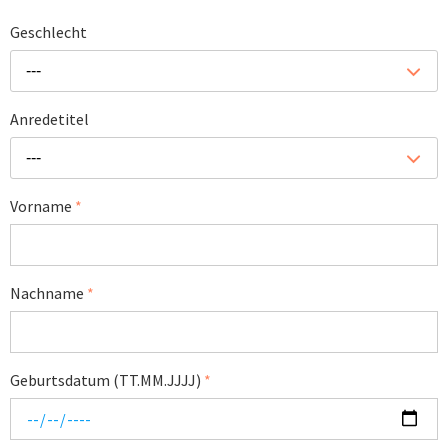
Geschlecht
---
Anredetitel
---
Vorname
*
Nachname
*
Geburtsdatum (TT.MM.JJJJ)
*